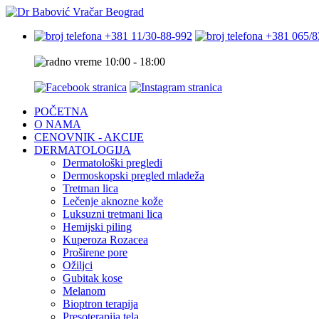
+381 11/30-88-992
+381 065/8
10:00 - 18:00
POČETNA
O NAMA
CENOVNIK - AKCIJE
DERMATOLOGIJA
Dermatološki pregledi
Dermoskopski pregled mladeža
Tretman lica
Lečenje aknozne kože
Luksuzni tretmani lica
Hemijski piling
Kuperoza Rozacea
Proširene pore
Ožiljci
Gubitak kose
Melanom
Bioptron terapija
Presoterapija tela