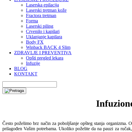
Laserska epilacija
Laserski tretman kože
Fractora tretman
Forma
Laserski piling
Crvenilo i kapilari
Uklanjanje kapilara
Body FX
Winback BACK 4 Slim
ZDRAVLJE I PREVENTIVA
Opšti pregled lekara
Infuzije
BLOG
KONTAKT
Infuzione
Često poželimo brz način za poboljšanje opšteg stanja organizma. On
prilagođen Vašim potrebama. Ukoliko poželite da na pauzi za ručak, 