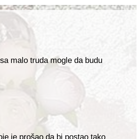
 sa malo truda mogle da budu
oje je prošao da bi postao tako