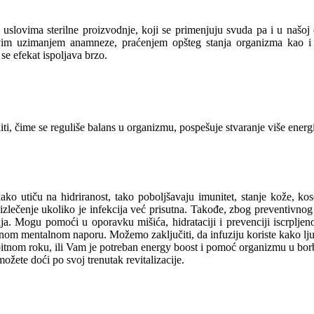
slovima sterilne proizvodnje, koji se primenjuju svuda pa i u našoj o
ljivim uzimanjem anamneze, praćenjem opšteg stanja organizma kao i
se efekat ispoljava brzo.
troliti, čime se reguliše balans u organizmu, pospešuje stvaranje više ener
ko utiču na hidriranost, tako poboljšavaju imunitet, stanje kože, kos
ti izlečenje ukoliko je infekcija već prisutna. Takođe, zbog preventivno
. Mogu pomoći u oporavku mišića, hidrataciji i prevenciji iscrpljenost
anom mentalnom naporu. Možemo zaključiti, da infuziju koriste kako lju
 ispitnom roku, ili Vam je potreban energy boost i pomoć organizmu u bo
žete doći po svoj trenutak revitalizacije.