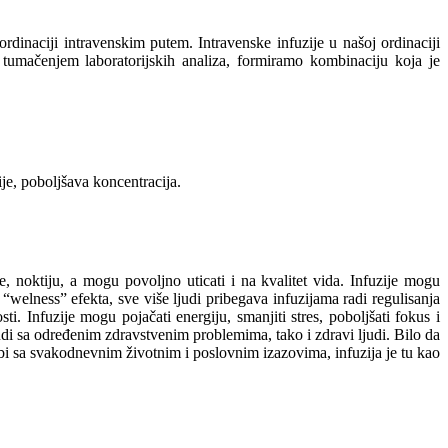
rdinaciji intravenskim putem. Intravenske infuzije u našoj ordinaciji
 tumačenjem laboratorijskih analiza, formiramo kombinaciju koja je
gije, poboljšava koncentracija.
e, noktiju, a mogu povoljno uticati i na kvalitet vida. Infuzije mogu
g “welness” efekta, sve više ljudi pribegava infuzijama radi regulisanja
i. Infuzije mogu pojačati energiju, smanjiti stres, poboljšati fokus i
di sa određenim zdravstvenim problemima, tako i zdravi ljudi. Bilo da
rbi sa svakodnevnim životnim i poslovnim izazovima, infuzija je tu kao