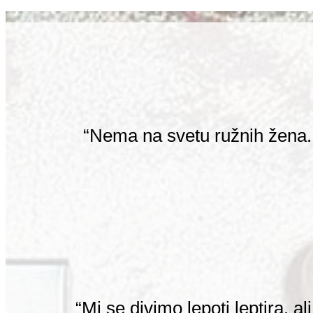
“Nema na svetu ružnih žena.
“Mi se divimo lepoti leptira, 