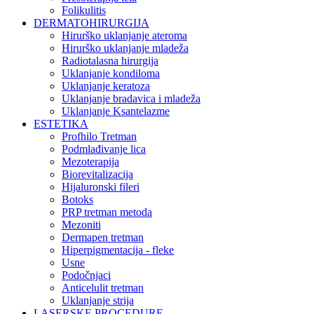
Folikulitis
DERMATOHIRURGIJA
Hirurško uklanjanje ateroma
Hirurško uklanjanje mladeža
Radiotalasna hirurgija
Uklanjanje kondiloma
Uklanjanje keratoza
Uklanjanje bradavica i mladeža
Uklanjanje Ksantelazme
ESTETIKA
Profhilo Tretman
Podmlađivanje lica
Mezoterapija
Biorevitalizacija
Hijaluronski fileri
Botoks
PRP tretman metoda
Mezoniti
Dermapen tretman
Hiperpigmentacija - fleke
Usne
Podočnjaci
Anticelulit tretman
Uklanjanje strija
LASERSKE PROCEDURE