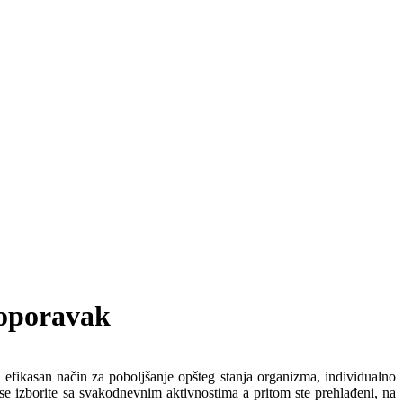
i oporavak
 efikasan način za poboljšanje opšteg stanja organizma, individualno
se izborite sa svakodnevnim aktivnostima a pritom ste prehlađeni, na