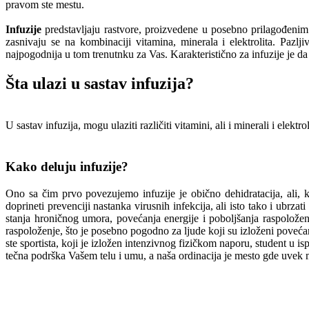
pravom ste mestu.
Infuzije
predstavljaju rastvore, proizvedene u posebno prilagođenim u
zasnivaju se na kombinaciji vitamina, minerala i elektrolita. Paz
najpogodnija u tom trenutnku za Vas. Karakteristično za infuzije je da 
Šta ulazi u sastav infuzija?
U sastav infuzija, mogu ulaziti različiti vitamini, ali i minerali i elek
Kako deluju infuzije?
Ono sa čim prvo povezujemo infuzije je obično dehidratacija, ali, ka
doprineti prevenciji nastanka virusnih infekcija, ali isto tako i ubrza
stanja hroničnog umora, povećanja energije i poboljšanja raspoloženja
raspoloženje, što je posebno pogodno za ljude koji su izloženi poveć
ste sportista, koji je izložen intenzivnog fizičkom naporu, student u
tečna podrška Vašem telu i umu, a naša ordinacija je mesto gde uvek mo