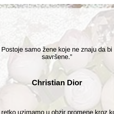
 Postoje samo žene koje ne znaju da bi
savršene.”
Christian Dior
ali retko uzimamo u obzir promene kroz k