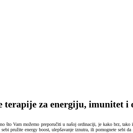
 terapije za energiju, imunitet 
o što Vam možemo preporučiti u našoj ordinaciji, je kako brz, tako i
sebi pružite energy boost, ulepšavanje iznutra, ili pomognete sebi da 