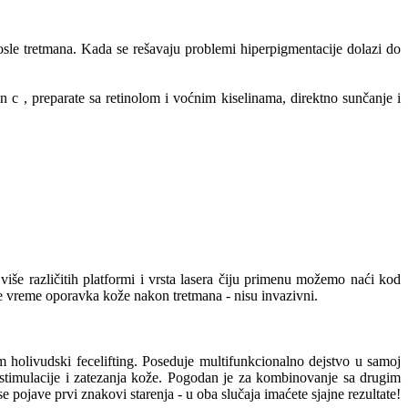
sle tretmana. Kada se rešavaju problemi hiperpigmentacije dolazi do
c , preparate sa retinolom i voćnim kiselinama, direktno sunčanje i
e različitih platformi i vrsta lasera čiju primenu možemo naći kod
raže vreme oporavka kože nakon tretmana - nisu invazivni.
 holivudski fecelifting. Poseduje multifunkcionalno dejstvo u samoj
 stimulacije i zatezanja kože. Pogodan je za kombinovanje sa drugim
 pojave prvi znakovi starenja - u oba slučaja imaćete sjajne rezultate!