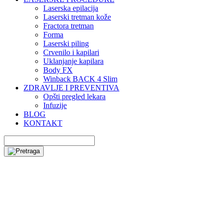
Laserska epilacija
Laserski tretman kože
Fractora tretman
Forma
Laserski piling
Crvenilo i kapilari
Uklanjanje kapilara
Body FX
Winback BACK 4 Slim
ZDRAVLJE I PREVENTIVA
Opšti pregled lekara
Infuzije
BLOG
KONTAKT