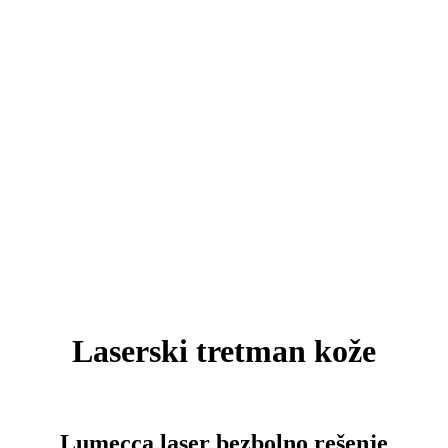
Laserski tretman kože
Lumecca laser bezbolno rešenje