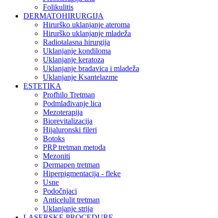
Folikulitis
DERMATOHIRURGIJA
Hirurško uklanjanje ateroma
Hirurško uklanjanje mladeža
Radiotalasna hirurgija
Uklanjanje kondiloma
Uklanjanje keratoza
Uklanjanje bradavica i mladeža
Uklanjanje Ksantelazme
ESTETIKA
Profhilo Tretman
Podmlađivanje lica
Mezoterapija
Biorevitalizacija
Hijaluronski fileri
Botoks
PRP tretman metoda
Mezoniti
Dermapen tretman
Hiperpigmentacija - fleke
Usne
Podočnjaci
Anticelulit tretman
Uklanjanje strija
LASERSKE PROCEDURE