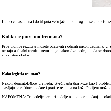
Lumecca laser, ima i do tri puta veću jačinu od drugih lasera, koristi 
Koliko je potrebno tretmana?
Prve vidljive rezultate možete očekivati i odmah nakon tretmana. U z
nestaju a finalni rezultat tretmana je nakon dve nedelje kada se dono
adekvatnu obuku.
Kako izgleda tretman?
Nakon dermatološkog pregleda, utvrđivanja tipa kože kao i problema 
stavljaju se zaštitne naočare i prati se reakcija na koži. Pacijent može
NAPOMENA: Tri nedelje pre i tri nedelje nakon bez sunčanja i solarij