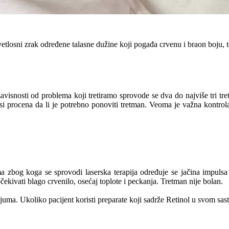
svetlosni zrak određene talasne dužine koji pogađa crvenu i braon boju, 
avisnosti od problema koji tretiramo sprovode se dva do najviše tri t
si procena da li je potrebno ponoviti tretman. Veoma je važna kontrola
zbog koga se sprovodi laserska terapija određuje se jačina impulsa k
 očekivati blago crvenilo, osećaj toplote i peckanja. Tretman nije bolan.
uma. Ukoliko pacijent koristi preparate koji sadrže Retinol u svom sa