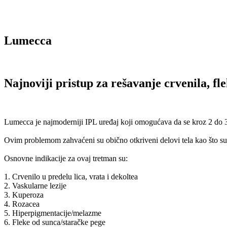
Lumecca
Najnoviji pristup za rešavanje crvenila, fle
Lumecca je najmoderniji IPL uređaj koji omogućava da se kroz 2 do 3 t
Ovim problemom zahvaćeni su obično otkriveni delovi tela kao što su lic
Osnovne indikacije za ovaj tretman su:
1. Crvenilo u predelu lica, vrata i dekoltea
2. Vaskularne lezije
3. Kuperoza
4. Rozacea
5. Hiperpigmentacije/melazme
6. Fleke od sunca/staračke pege