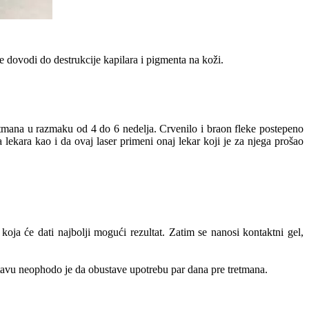
te dovodi do destrukcije kapilara i pigmenta na koži.
retmana u razmaku od 4 do 6 nedelja. Crvenilo i braon fleke postepeno
 lekara kao i da ovaj laser primeni onaj lekar koji je za njega prošao
oja će dati najbolji mogući rezultat. Zatim se nanosi kontaktni gel,
stavu neophodo je da obustave upotrebu par dana pre tretmana.