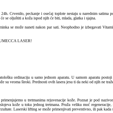
4h. Crvenilo, peckanje i osećaj toplote nestaju u narednim satima po
 se oljuštiti a koža ispod njih će biti, mlada, glatka i sjajna.
nka se može naneti nakon par sati. Neophodno je izbegavati Vitamin 
LUMECCA LASER!
ološku ordinaciju u samo jednom aparatu. U samom aparatu postoji viš
kože su veoma široki. Prednosti ovih lasera jesu ti da neki od njih ne t
i primenjujemo u tretmanima rejuvenacije kože. Poznat je pod nazivom
slojeva kože u toku jednog tretmana. Pruža veliku moć regeneracije,
ltate. Laserski lifting se može primenjivati preventivno, ili pak kada se