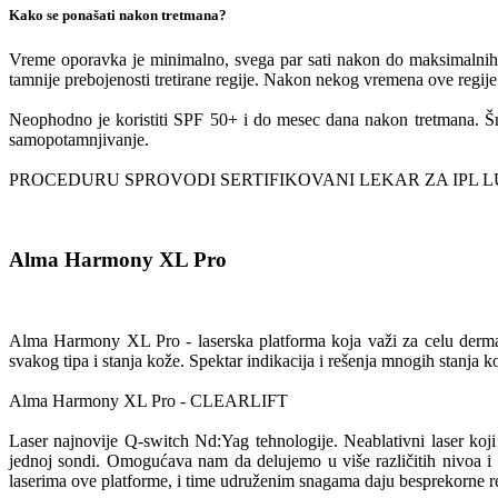
Kako se ponašati nakon tretmana?
Vreme oporavka je minimalno, svega par sati nakon do maksimalnih 2
tamnije prebojenosti tretirane regije. Nakon nekog vremena ove regije će
Neophodno je koristiti SPF 50+ i do mesec dana nakon tretmana. Šmi
samopotamnjivanje.
PROCEDURU SPROVODI SERTIFIKOVANI LEKAR ZA IPL 
Alma Harmony XL Pro
Alma Harmony XL Pro - laserska platforma koja važi za celu dermat
svakog tipa i stanja kože. Spektar indikacija i rešenja mnogih stanja 
Alma Harmony XL Pro - CLEARLIFT
Laser najnovije Q-switch Nd:Yag tehnologije. Neablativni laser koj
jednoj sondi. Omogućava nam da delujemo u više različitih nivoa i 
laserima ove platforme, i time udruženim snagama daju besprekorne rezu