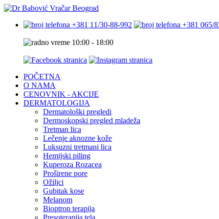
+381 11/30-88-992
+381 065/8
10:00 - 18:00
POČETNA
O NAMA
CENOVNIK - AKCIJE
DERMATOLOGIJA
Dermatološki pregledi
Dermoskopski pregled mladeža
Tretman lica
Lečenje aknozne kože
Luksuzni tretmani lica
Hemijski piling
Kuperoza Rozacea
Proširene pore
Ožiljci
Gubitak kose
Melanom
Bioptron terapija
Presoterapija tela