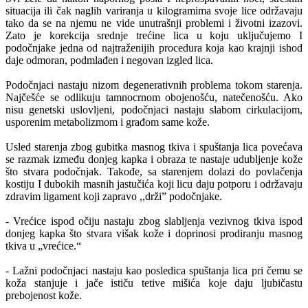
situacija ili čak naglih variranja u kilogramima svoje lice održavaju
tako da se na njemu ne vide unutrašnji problemi i životni izazovi.
Zato je korekcija srednje trećine lica u koju uključujemo I
podočnjake jedna od najtraženijih procedura koja kao krajnji ishod
daje odmoran, podmlađen i negovan izgled lica.
Podočnjaci nastaju nizom degenerativnih problema tokom starenja.
Najčešće se odlikuju tamnocrnom obojenošću, natečenošću. Ako
nisu genetski uslovljeni, podočnjaci nastaju slabom cirkulacijom,
usporenim metabolizmom i građom same kože.
Usled starenja zbog gubitka masnog tkiva i spuštanja lica povećava
se razmak između donjeg kapka i obraza te nastaje udubljenje kože
što stvara podočnjak. Takođe, sa starenjem dolazi do povlačenja
kostiju I dubokih masnih jastučića koji licu daju potporu i održavaju
zdravim ligament koji zapravo ,,drži” podočnjake.
- Vrećice ispod očiju nastaju zbog slabljenja vezivnog tkiva ispod
donjeg kapka što stvara višak kože i doprinosi prodiranju masnog
tkiva u „vrećice.“
- Lažni podočnjaci nastaju kao posledica spuštanja lica pri čemu se
koža stanjuje i jače ističu tetive mišića koje daju ljubičastu
prebojenost kože.