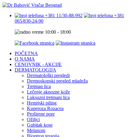
+381 11/30-88-992
+381
065/830-24-90
10:00 - 18:00
POČETNA
O NAMA
CENOVNIK - AKCIJE
DERMATOLOGIJA
Dermatološki pregledi
Dermoskopski pregled mladeža
Tretman lica
Lečenje aknozne kože
Luksuzni tretmani lica
Hemijski piling
Kuperoza Rozacea
Proširene pore
Ožiljci
Gubitak kose
Melanom
Bioptron terapija