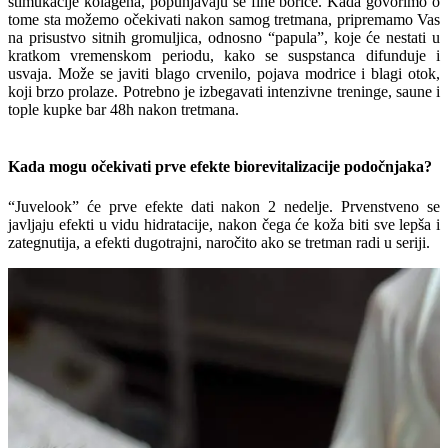
stimukacije kolagena, popunjavaju se fine borice. Kada govorimo o
tome sta možemo očekivati nakon samog tretmana, pripremamo Vas
na prisustvo sitnih gromuljica, odnosno “papula”, koje će nestati u
kratkom vremenskom periodu, kako se suspstanca difunduje i
usvaja. Može se javiti blago crvenilo, pojava modrice i blagi otok,
koji brzo prolaze. Potrebno je izbegavati intenzivne treninge, saune i
tople kupke bar 48h nakon tretmana.
Kada mogu očekivati prve efekte biorevitalizacije podočnjaka?
“Juvelook” će prve efekte dati nakon 2 nedelje. Prvenstveno se
javljaju efekti u vidu hidratacije, nakon čega će koža biti sve lepša i
zategnutija, a efekti dugotrajni, naročito ako se tretman radi u seriji.