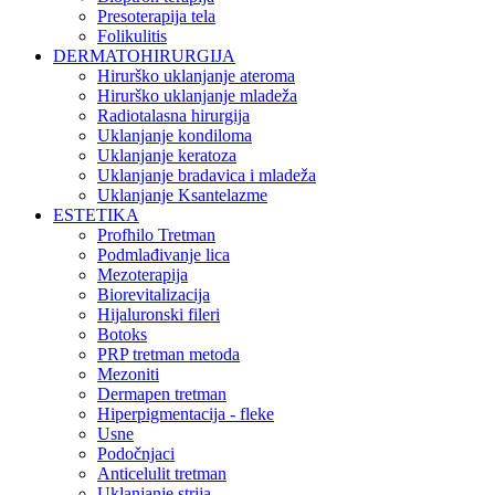
Presoterapija tela
Folikulitis
DERMATOHIRURGIJA
Hirurško uklanjanje ateroma
Hirurško uklanjanje mladeža
Radiotalasna hirurgija
Uklanjanje kondiloma
Uklanjanje keratoza
Uklanjanje bradavica i mladeža
Uklanjanje Ksantelazme
ESTETIKA
Profhilo Tretman
Podmlađivanje lica
Mezoterapija
Biorevitalizacija
Hijaluronski fileri
Botoks
PRP tretman metoda
Mezoniti
Dermapen tretman
Hiperpigmentacija - fleke
Usne
Podočnjaci
Anticelulit tretman
Uklanjanje strija