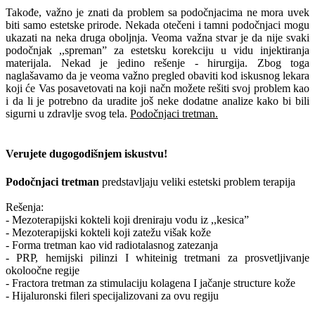
Takođe, važno je znati da problem sa podočnjacima ne mora uvek
biti samo estetske prirode. Nekada otečeni i tamni podočnjaci mogu
ukazati na neka druga oboljnja. Veoma važna stvar je da nije svaki
podočnjak ,,spreman” za estetsku korekciju u vidu injektiranja
materijala. Nekad je jedino rešenje - hirurgija. Zbog toga
naglašavamo da je veoma važno pregled obaviti kod iskusnog lekara
koji će Vas posavetovati na koji načn možete rešiti svoj problem kao
i da li je potrebno da uradite još neke dodatne analize kako bi bili
sigurni u zdravlje svog tela.
Podočnjaci tretman.
Verujete dugogodišnjem iskustvu!
Podočnjaci tretman
predstavljaju veliki estetski problem terapija
Rešenja:
- Mezoterapijski kokteli koji dreniraju vodu iz ,,kesica”
- Mezoterapijski kokteli koji zatežu višak kože
- Forma tretman kao vid radiotalasnog zatezanja
- PRP, hemijski pilinzi I whiteinig tretmani za prosvetljivanje
okoloočne regije
- Fractora tretman za stimulaciju kolagena I jačanje structure kože
- Hijaluronski fileri specijalizovani za ovu regiju