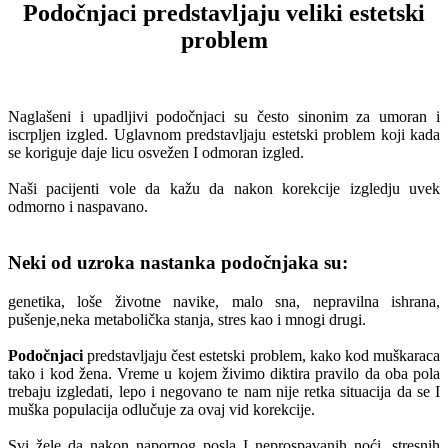
Podočnjaci predstavljaju veliki estetski
problem
Naglašeni i upadljivi podočnjaci su često sinonim za umoran i
iscrpljen izgled. Uglavnom predstavljaju estetski problem koji kada
se koriguje daje licu osvežen I odmoran izgled.
Naši pacijenti vole da kažu da nakon korekcije izgledju uvek
odmorno i naspavano.
Neki od uzroka nastanka podočnjaka su:
genetika, loše životne navike, malo sna, nepravilna ishrana,
pušenje,neka metabolička stanja, stres kao i mnogi drugi.
Podočnjaci
predstavljaju čest estetski problem, kako kod muškaraca
tako i kod žena. Vreme u kojem živimo diktira pravilo da oba pola
trebaju izgledati, lepo i negovano te nam nije retka situacija da se I
muška populacija odlučuje za ovaj vid korekcije.
Svi žele da nakon napornog posla I neprospavanih noći, stresnih