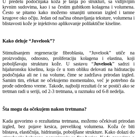
U predelu podočnjaka koža je tanja po strukturi, sa vidljivijim
krvnim sudovima, kao i sa čestim gubitkom kolagena i volumena.
Često se pitamo kako možemo smanjiti umoran izgled i tamne
krugove oko očiju. Jedan od načina obnavljanja teksture, volumena i
blistavosti kože je injektivno aplikovanje polilaktične kiseline.
Kako deluje “Juvelook”?
Stimulisanjem regeneracije fibroblasta, “Juvelook” utiče na
proizvodnju, odnosno, proliferaciju kolagena i elastina, koji
poboljšavaju strukturu kože. U sastavu “
Juvelook
” sadrzi i
hijaluronsku kiselinu, koja će u tom obliku delovati na hidrataciju
podočnjaka ali ne i na volume, čime se zadržava prirodan izgled.
Samim tim, efekat ne očekujemo momentalno, već je potrebno da
prođe određeno vreme. Takođe, najbolji rezultati će se postići ako se
tretman radi u seriji, od 2-3 tretmana, u razmaku od 6-8 nedelja.
Šta mogu da očekujem nakon tretmana?
Kada govorimo o rezultatima tretmana, možemo očekivati prirodan
izgled, bez pojave kesica, prevelikog volumena. Koža će biti
blistava, elastičnija, hidriranija, poboljšane strukture. Kako dolazi do