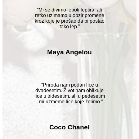
“Mi se divimo lepoti leptira, ali
retko uzimamo u obzir promene
kroz koje je prošao da bi postao
tako lep.”
Maya Angelou
“Priroda nam podari lice u
dvadesetim. Život nam oblikuje
lice u tridesetim, ali u pedesetim
- mi uzmemo lice koje želimo.”
Coco Chanel