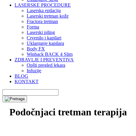
LASERSKE PROCEDURE
Laserska epilacija
Laserski tretman kože
Fractora tretman
Forma
Laserski piling
Crvenilo i kapilari
Uklanjanje kapilara
Body FX
Winback BACK 4 Slim
ZDRAVLJE I PREVENTIVA
Opšti pregled lekara
Infuzije
BLOG
KONTAKT
Podočnjaci tretman terapija