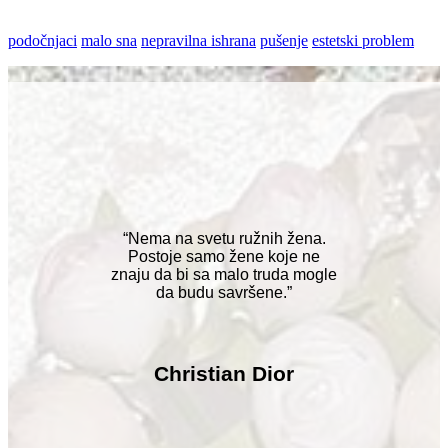
podočnjaci
malo sna
nepravilna ishrana
pušenje
estetski problem
“Nema na svetu ružnih žena.
Postoje samo žene koje ne
znaju da bi sa malo truda mogle
da budu savršene.”
Christian Dior